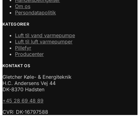
Om os
Persondatapolitik
KATEGORIER
Luft til vand varmepumpe
Luft til luft varmepumper
Pillefyr
Producenter
KONTAKT OS
Gletcher Køle- & Energiteknik
H.C. Andersens Vej 44
DK-8370 Hadsten
+45 28 69 48 89
CVR: DK-16797588