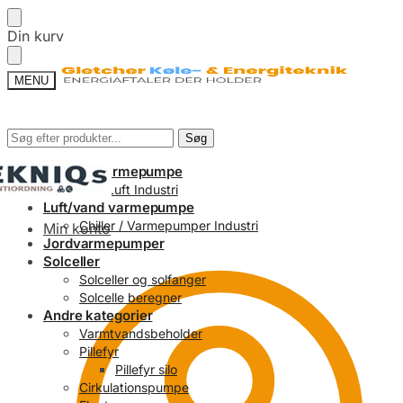
Din kurv
MENU
Søg
Søg
Luft/luft varmepumpe
Luft/Luft Industri
Luft/vand varmepumpe
Chiller / Varmepumper Industri
Min konto
Jordvarmepumper
Solceller
Solceller og solfanger
Solcelle beregner
Andre kategorier
Varmtvandsbeholder
Pillefyr
Pillefyr silo
Cirkulationspumpe