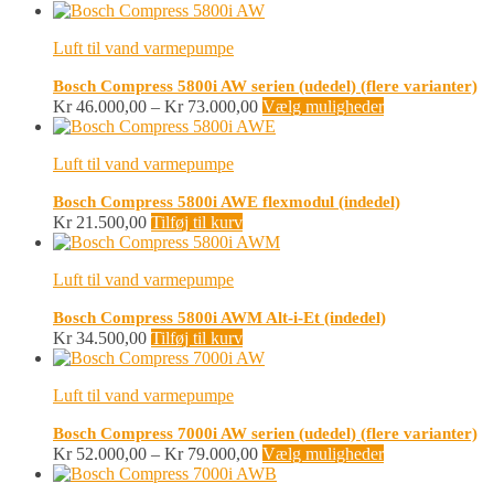
Kr 29.000,00
vare
til
har
Luft til vand varmepumpe
Kr 75.000,00
flere
varianter.
Bosch Compress 5800i AW serien (udedel) (flere varianter)
Mulighederne
Prisinterval:
Dette
Kr
46.000,00
–
Kr
73.000,00
Vælg muligheder
kan
Kr 46.000,00
vare
vælges
til
har
på
Luft til vand varmepumpe
Kr 73.000,00
flere
varesiden
varianter.
Bosch Compress 5800i AWE flexmodul (indedel)
Mulighederne
Kr
21.500,00
Tilføj til kurv
kan
vælges
på
Luft til vand varmepumpe
varesiden
Bosch Compress 5800i AWM Alt-i-Et (indedel)
Kr
34.500,00
Tilføj til kurv
Luft til vand varmepumpe
Bosch Compress 7000i AW serien (udedel) (flere varianter)
Prisinterval:
Dette
Kr
52.000,00
–
Kr
79.000,00
Vælg muligheder
Kr 52.000,00
vare
til
har