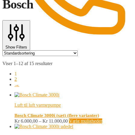
Bosch
Show Filters
0
Viser 1–12 af 15 resultater
1
2
→
Luft til luft varmepumpe
Bosch Climate 3000i (sæt) (flere varianter)
Prisinterval:
Dette
Kr
6.000,00
–
Kr
11.000,00
Vælg muligheder
Kr 6.000,00
vare
til
har