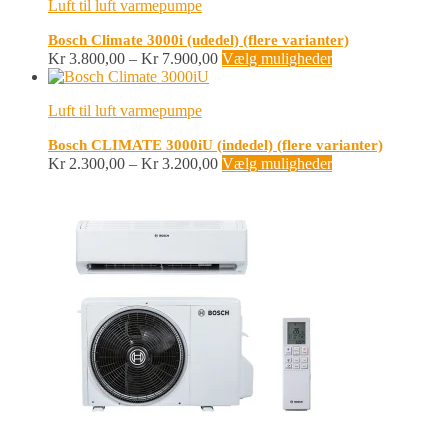
Luft til luft varmepumpe
Kr 11.000,00
flere
varianter.
Bosch Climate 3000i (udedel) (flere varianter)
Mulighederne
Prisinterval:
Dette
Kr
3.800,00
–
Kr
7.900,00
Vælg muligheder
kan
Kr 3.800,00
vare
vælges
til
har
på
Luft til luft varmepumpe
Kr 7.900,00
flere
varesiden
varianter.
Bosch CLIMATE 3000iU (indedel) (flere varianter)
Mulighederne
Prisinterval:
Dette
Kr
2.300,00
–
Kr
3.200,00
Vælg muligheder
kan
Kr 2.300,00
vare
vælges
til
har
på
Kr 3.200,00
flere
varesiden
varianter.
Mulighederne
kan
vælges
på
varesiden