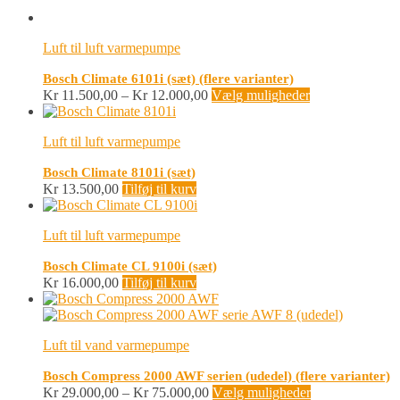
Luft til luft varmepumpe
Bosch Climate 6101i (sæt) (flere varianter)
Prisinterval:
Dette
Kr
11.500,00
–
Kr
12.000,00
Vælg muligheder
Kr 11.500,00
vare
til
har
Luft til luft varmepumpe
Kr 12.000,00
flere
varianter.
Bosch Climate 8101i (sæt)
Mulighederne
Kr
13.500,00
Tilføj til kurv
kan
vælges
på
Luft til luft varmepumpe
varesiden
Bosch Climate CL 9100i (sæt)
Kr
16.000,00
Tilføj til kurv
Luft til vand varmepumpe
Bosch Compress 2000 AWF serien (udedel) (flere varianter)
Prisinterval:
Dette
Kr
29.000,00
–
Kr
75.000,00
Vælg muligheder