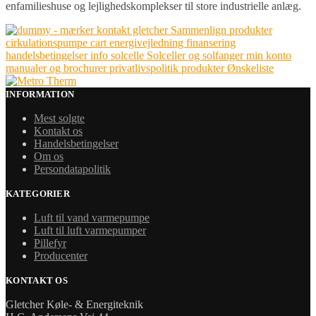
enfamilieshuse og lejlighedskomplekser til store industrielle anlæg.
INFORMATION
Mest solgte
Kontakt os
Handelsbetingelser
Om os
Persondatapolitik
KATEGORIER
Luft til vand varmepumpe
Luft til luft varmepumper
Pillefyr
Producenter
KONTAKT OS
Gletcher Køle- & Energiteknik