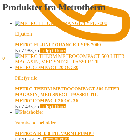
Produkter fra Metrotherm
Elpatron
METRO EL-UNIT ORANGE TYPE 7000
Kr
7.988,75
Tilføj til kurv
0
Pillefyr silo
METRO THERM METROCOMPACT 500 LITER
MAGASIN, MED SNEGL. PASSER TIL
METROCOMPACT 20 OG 30
Kr
7.433,25
Tilføj til kurv
Varmtvandsbeholder
METROAIR 330 TIL VARMEPUMPE
Kr
41.566,25
Tilføj til kurv