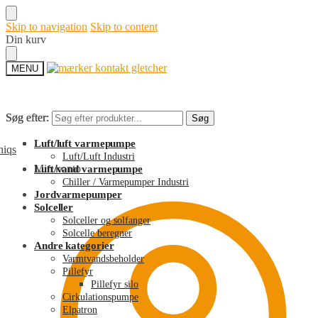
Skip to navigation
Skip to content
Din kurv
MENU
Søg efter:
Søg efter:
Søg
Søg
Luft/luft varmepumpe
Luft/Luft Industri
Min konto
Luft/vand varmepumpe
Chiller / Varmepumper Industri
Jordvarmepumper
Solceller
Solceller og solfanger
Solcelle beregner
Andre kategorier
Varmtvandsbeholder
Pillefyr
Pillefyr silo
Cirkulationspumpe
Elpatron