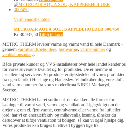
Varmtvandsbeholder
METROAIR AQUA SOL , KAPPEBEHOLDER 300/450
Kr
30.937,50
Tilføj til kurv
METRO THERM leverer varme og varmt vand til hele Danmark –
gennem
varmtvandsbeholdere
,
fjernvarme
,
varmepumper
og
ventilationsanlæg
.
Både private kunder og VVS-installatører over hele landet kender os
for vores suveræne kvalitet og for produkter. De er nemme at
installere og servicere. Vi producerer størstedelen af vores produkter
fra egen fabrik i Helsinge og Haderslev. Vi indkøber dog vores luft-
vand varmepumper fra vores moderfirma NIBE i Markaryd,
Sverige.
METRO THERM har et sortiment der dækker alle former for
løsninger til varmt vand, varme og ventilation. Ligegyldigt om det
drejer sig om el, fjernvarme, centralvarme eller varme fra luft eller
jord, har vi en energieffektiv og miljøvenlig løsning. Ønsker du
derudover at tilføje ventilation til boligen, så kan vi også hjælpe dig.
Vores produkter kan bruges til ethvert byggeri lige fra