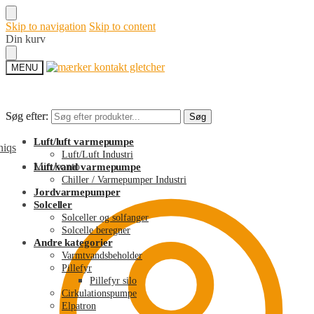
Skip to navigation
Skip to content
Din kurv
MENU
Søg efter:
Søg efter:
Søg
Søg
Luft/luft varmepumpe
Luft/Luft Industri
Min konto
Luft/vand varmepumpe
Chiller / Varmepumper Industri
Jordvarmepumper
Solceller
Solceller og solfanger
Solcelle beregner
Andre kategorier
Varmtvandsbeholder
Pillefyr
Pillefyr silo
Cirkulationspumpe
Elpatron