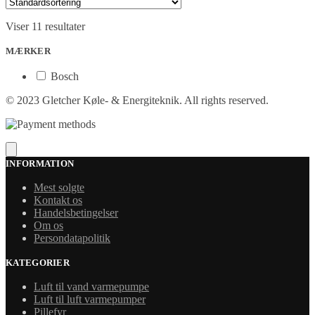
Viser 11 resultater
MÆRKER
Bosch
© 2023 Gletcher Køle- & Energiteknik. All rights reserved.
INFORMATION
Mest solgte
Kontakt os
Handelsbetingelser
Om os
Persondatapolitik
KATEGORIER
Luft til vand varmepumpe
Luft til luft varmepumper
Pillefyr