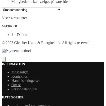
Mulighederne kan vælges på varesiden
Viser 4 resultater
MÆRKER
Daikin
© 2023 Gletcher Køle- & Energiteknik. All rights reserved.
INFORMATION
Mest solgte
Kontakt os
Handelsbetingelser
Om os
Persondatapolitik
KATEGORIER
Luft til vand varmepumpe