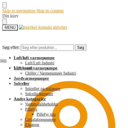
Skip to navigation
Skip to content
Din kurv
MENU
Søg efter:
Søg efter:
Søg
Søg
Luft/luft varmepumpe
Luft/Luft Industri
Min konto
Luft/vand varmepumpe
Chiller / Varmepumper Industri
Jordvarmepumper
Solceller
Solceller og solfanger
Solcelle beregner
Andre kategorier
Varmtvandsbeholder
Pillefyr
Pillefyr silo
Cirkulationspumpe
Elpatron