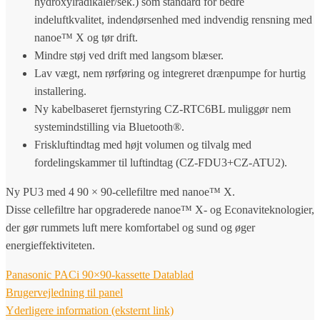
hydroxylradikaler/sek.) som standard for bedre
indeluftkvalitet, indendørsenhed med indvendig rensning med
nanoe™ X og tør drift.
Mindre støj ved drift med langsom blæser.
Lav vægt, nem rørføring og integreret drænpumpe for hurtig
installering.
Ny kabelbaseret fjernstyring CZ-RTC6BL muliggør nem
systemindstilling via Bluetooth®.
Friskluftindtag med højt volumen og tilvalg med
fordelingskammer til luftindtag (CZ-FDU3+CZ-ATU2).
Ny PU3 med 4 90 × 90-cellefiltre med nanoe™ X.
Disse cellefiltre har opgraderede nanoe™ X- og Econaviteknologier,
der gør rummets luft mere komfortabel og sund og øger
energieffektiviteten.
Panasonic PACi 90×90-kassette Datablad
Brugervejledning til panel
Yderligere information (eksternt link)