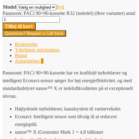
Model
Ryd
Panasonic PACi 90×90-kassette R32 (indedel) (flere varianter) antal
Tilføj til kurv
Questions? Request a Call Back
Beskrivelse
Yderligere information
Brand
Anmeldelser
0
Panasonic PACi 90×90-kassette har en kraftfuld turboblæser og
intelligent Econavi-sensor sørger for høj energieffektivitet, og med
standardudstyret nanoe™ X er indeluftkvaliteten på et exceptionelt
niveau.
Højtydende turboblæser, kanalsystem til varmeveksler.
Econavi: Intelligent sensor som tilvalg til at reducere
energispild.
nanoe™ X (Generator Mark 1 = 4,8 billioner