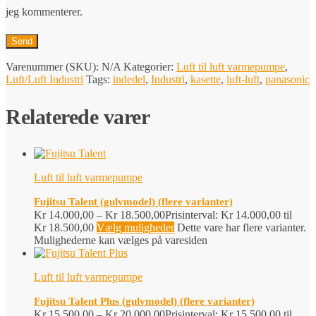
jeg kommenterer.
Varenummer (SKU):
N/A
Kategorier:
Luft til luft varmepumpe
,
Luft/Luft Industri
Tags:
indedel
,
Industri
,
kasette
,
luft-luft
,
panasonic
Relaterede varer
Luft til luft varmepumpe
Fujitsu Talent (gulvmodel) (flere varianter)
Kr
14.000,00
–
Kr
18.500,00
Prisinterval: Kr 14.000,00 til
Kr 18.500,00
Vælg muligheder
Dette vare har flere varianter.
Mulighederne kan vælges på varesiden
Luft til luft varmepumpe
Fujitsu Talent Plus (gulvmodel) (flere varianter)
Kr
15.500,00
–
Kr
20.000,00
Prisinterval: Kr 15.500,00 til