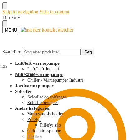
Skip to navigation
Skip to content
Din kurv
MENU
Søg efter:
Søg efter:
Søg
Søg
Luft/luft varmepumpe
Luft/Luft Industri
Min konto
Luft/vand varmepumpe
Chiller / Varmepumper Industri
Jordvarmepumper
Solceller
Solceller og solfanger
Solcelle beregner
Andre kategorier
Varmtvandsbeholder
Pillefyr
Pillefyr silo
Cirkulationspumpe
Elpatron