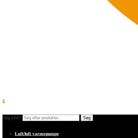
0
Søg efter:
Søg
Luft/luft varmepumpe