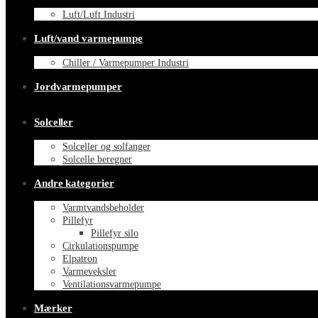
Luft/Luft Industri
Luft/vand varmepumpe
Chiller / Varmepumper Industri
Jordvarmepumper
Solceller
Solceller og solfanger
Solcelle beregner
Andre kategorier
Varmtvandsbeholder
Pillefyr
Pillefyr silo
Cirkulationspumpe
Elpatron
Varmeveksler
Ventilationsvarmepumpe
Mærker