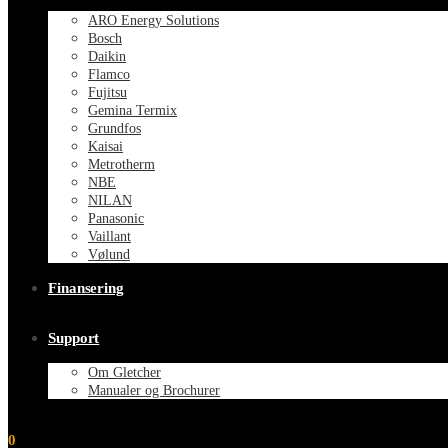
ARO Energy Solutions
Bosch
Daikin
Flamco
Fujitsu
Gemina Termix
Grundfos
Kaisai
Metrotherm
NBE
NILAN
Panasonic
Vaillant
Vølund
Finansering
Support
Om Gletcher
Manualer og Brochurer
0