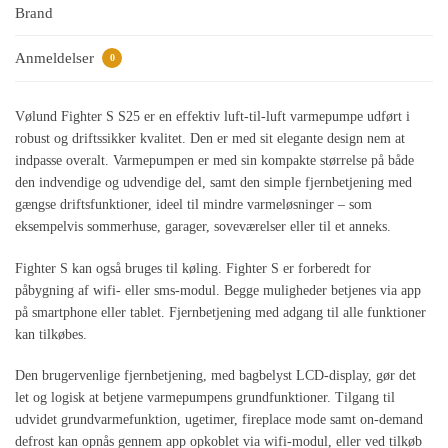
Brand
Anmeldelser
0
Vølund Fighter S S25 er en effektiv luft-til-luft varmepumpe udført i
robust og driftssikker kvalitet. Den er med sit elegante design nem at
indpasse overalt. Varmepumpen er med sin kompakte størrelse på både
den indvendige og udvendige del, samt den simple fjernbetjening med
gængse driftsfunktioner, ideel til mindre varmeløsninger – som
eksempelvis sommerhuse, garager, soveværelser eller til et anneks.
Fighter S kan også bruges til køling. Fighter S er forberedt for
påbygning af wifi- eller sms-modul. Begge muligheder betjenes via app
på smartphone eller tablet. Fjernbetjening med adgang til alle funktioner
kan tilkøbes.
Den brugervenlige fjernbetjening, med bagbelyst LCD-display, gør det
let og logisk at betjene varmepumpens grundfunktioner. Tilgang til
udvidet grundvarmefunktion, ugetimer, fireplace mode samt on-demand
defrost kan opnås gennem app opkoblet via wifi-modul, eller ved tilkøb