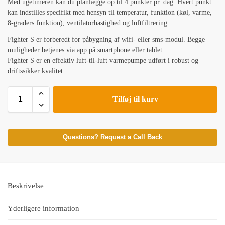
Med ugetimeren kan du planlægge op til 4 punkter pr. dag. Hvert punkt
kan indstilles specifikt med hensyn til temperatur, funktion (køl, varme,
8-graders funktion), ventilatorhastighed og luftfiltrering.
Fighter S er forberedt for påbygning af wifi- eller sms-modul. Begge
muligheder betjenes via app på smartphone eller tablet.
Fighter S er en effektiv luft-til-luft varmepumpe udført i robust og
driftssikker kvalitet.
Tilføj til kurv
Questions? Request a Call Back
Beskrivelse
Yderligere information