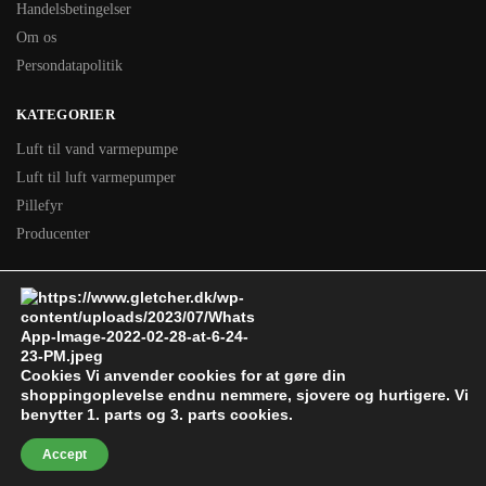
Handelsbetingelser
Om os
Persondatapolitik
KATEGORIER
Luft til vand varmepumpe
Luft til luft varmepumper
Pillefyr
Producenter
KONTAKT OS
Gletcher Køle- & Energiteknik
H.C. Andersens Vej 44
DK-8370 Hadsten
Cookies Vi anvender cookies for at gøre din
shoppingoplevelse endnu nemmere, sjovere og hurtigere. Vi
+45 28 69 48 89
benytter 1. parts og 3. parts cookies.
CVR: DK-16797588
Accept