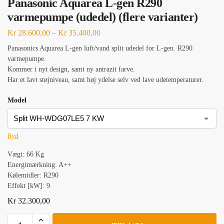
Panasonic Aquarea L-gen R290
varmepumpe (udedel) (flere varianter)
Kr
28.600,00
–
Kr
35.400,00
Panasonics Aquarea L-gen luft/vand split udedel for L-gen. R290
varmepumpe.
Kommer i nyt design, samt ny antrazit farve.
Har et lavt støjniveau, samt høj ydelse selv ved lave udetemperaturer.
Model
Ryd
Vægt: 66 Kg
Energimærkning: A++
Kølemidler: R290
Effekt [kW]: 9
Kr
32.300,00