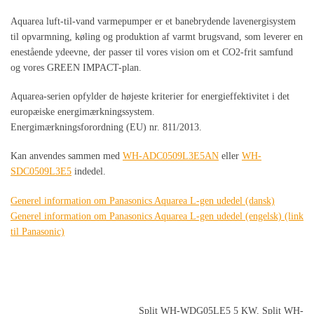
Aquarea luft-til-vand varmepumper er et banebrydende lavenergisystem
til opvarmning, køling og produktion af varmt brugsvand, som leverer en
enestående ydeevne, der passer til vores vision om et CO2-frit samfund
og vores GREEN IMPACT-plan.
Aquarea-serien opfylder de højeste kriterier for energieffektivitet i det
europæiske energimærkningssystem.
Energimærkningsforordning (EU) nr. 811/2013.
Kan anvendes sammen med
WH-ADC0509L3E5AN
eller
WH-
SDC0509L3E5
indedel.
Generel information om Panasonics Aquarea L-gen udedel (dansk)
Generel information om Panasonics Aquarea L-gen udedel (engelsk) (link
til Panasonic)
Split WH-WDG05LE5 5 KW, Split WH-