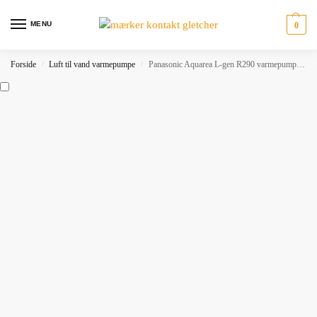
MENU
0
Forside
Luft til vand varmepumpe
Panasonic Aquarea L-gen R290 varmepumpe (udedel) (flere varianter)
/
/