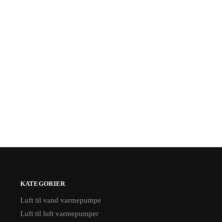
KATEGORIER
Luft til vand varmepumpe
Luft til luft varmepumper