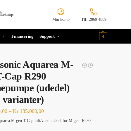
Min konto
Tlf:
2869 4889
r
Finansering
Support
0
sonic Aquarea M-
T-Cap R290
epumpe (udedel)
e varianter)
,00
–
Kr
135.000,00
quarea M-gen T-Cap luft/vand udedel for M-gen. R290
.