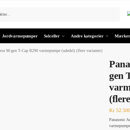
Søg
Jordvarmepumper
Solceller
Andre kategorier
Mærke
rea M-gen T-Cap R290 varmepumpe (udedel) (flere varianter)
Pana
gen 
varm
(fler
Kr
52.500
Panasonic A
varmepumpe