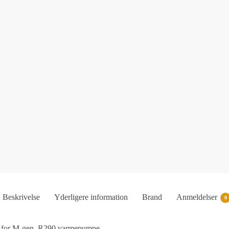
Beskrivelse
Yderligere information
Brand
Anmeldelser
0
l for M-gen. R290 varmepumpe.