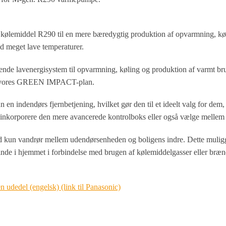
 kølemiddel R290 til en mere bæredygtig produktion af opvarmning, kø
ed meget lave temperaturer.
ende lavenergisystem til opvarmning, køling og produktion af varmt br
 og vores GREEN IMPACT-plan.
 indendørs fjernbetjening, hvilket gør den til et ideelt valg for dem,
 inkorporere den mere avancerede kontrolboks eller også vælge mellem et
ed kun vandrør mellem udendørsenheden og boligens indre. Dette muliggør
inde i hjemmet i forbindelse med brugen af ​​kølemiddelgasser eller bræn
udedel (engelsk) (link til Panasonic)