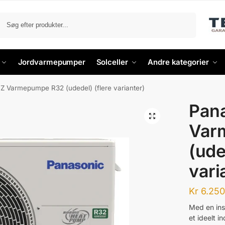
Søg
Jordvarmepumper
Solceller
Andre kategorier
Z Varmepumpe R32 (udedel) (flere varianter)
Pan
Var
(ude
vari
Kr
6.250
Med en ins
et ideelt i