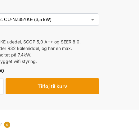
E udedel, SCOP 5,0 A++ og SEER 8,0.
er R32 kølemiddel, og har en max.
citet på 7,4kW.
ygget wifi styring.
00
Tilføj til kurv
r
0