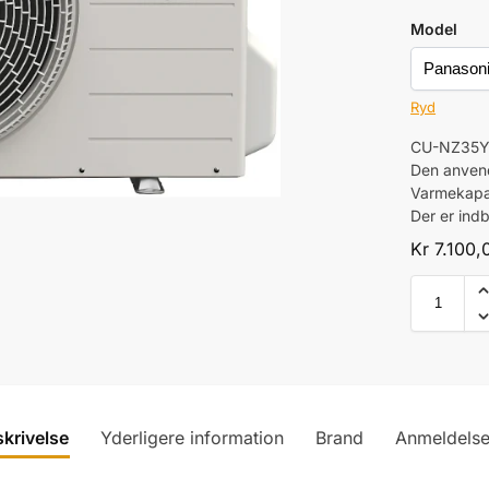
Model
Ryd
CU-NZ35YK
Den anvend
Varmekapa
Der er indb
Kr
7.100,
krivelse
Yderligere information
Brand
Anmeldelse