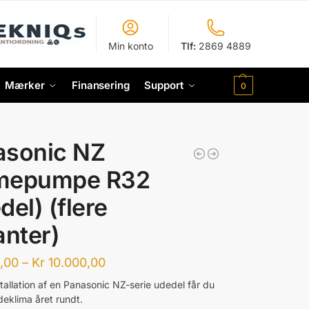
Min konto
Tlf:
2869 4889
Mærker
Finansering
Support
0
asonic NZ
mepumpe R32
del) (flere
anter)
,00
–
Kr
10.000,00
tallation af en Panasonic NZ-serie udedel får du
ndeklima året rundt.