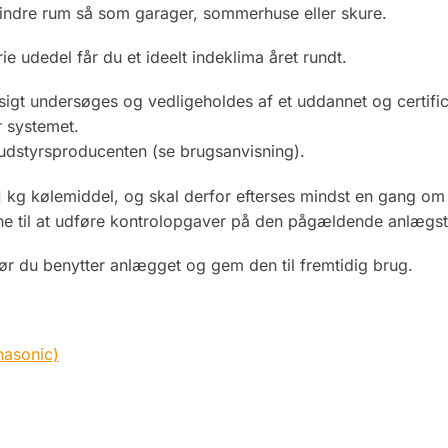
mindre rum så som garager, sommerhuse eller skure.
e udedel får du et ideelt indeklima året rundt.
sigt undersøges og vedligeholdes af et uddannet og certific
r systemet.
udstyrsproducenten (se brugsanvisning).
kg kølemiddel, og skal derfor efterses mindst en gang om å
ene til at udføre kontrolopgaver på den pågældende anlægs
r du benytter anlægget og gem den til fremtidig brug.
nasonic)